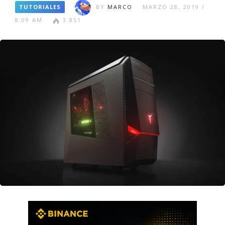
TUTORIALES
BY
MARCO
MARZO 28, 2019 /
8:09 AM
3.851