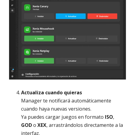
Actualiza cuando quieras
Manager te notificará automáticamente
cuando haya nuevas versiones.
Ya puedes cargar juegos en formato
ISO
,
GOD
o
XEX
, arrastrándolos directamente a la
interfaz.