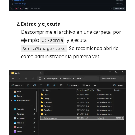
Extrae y ejecuta
Descomprime el archivo en una carpeta, por
ejemplo
, y ejecuta
C:\Xenia
. Se recomienda abrirlo
XeniaManager.exe
como administrador la primera vez.