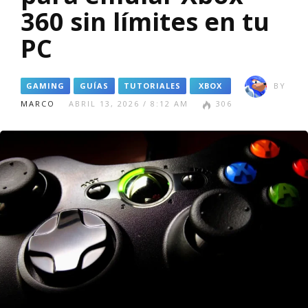
360 sin límites en tu
PC
GAMING
GUÍAS
TUTORIALES
XBOX
BY
MARCO
ABRIL 13, 2026 / 8:12 AM
306