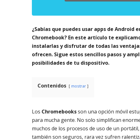
m
s
a
AGOSTO
t
3,
o
2026
¿Sabías que puedes usar apps de Android e
di
g
Chromebook? En este artículo te explicam
it
instalarlas y disfrutar de todas las ventaja
al
ofrecen. Sigue estos sencillos pasos y ampl
AGOSTO
posibilidades de tu dispositivo.
3,
2026
Contenidos
mostrar
Los
Chromebooks
son una opción móvil est
para mucha gente. No solo simplifican enor
muchos de los procesos de uso de un portátil,
también son seguros, rara vez sufren ralentiz