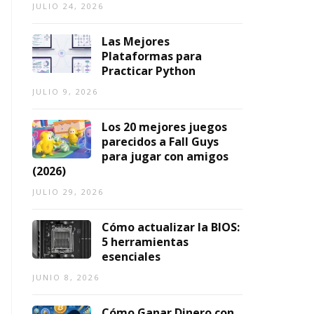
ci
JULIO 24, 2026
2026
o
s
Las Mejores
Plataformas para
AGOSTO
Practicar Python
5,
TO
2026
JULIO 9, 2026
Los 20 mejores juegos
parecidos a Fall Guys
para jugar con amigos
(2026)
JULIO 29, 2026
Cómo actualizar la BIOS:
5 herramientas
esenciales
JUNIO 8, 2026
Cómo Ganar Dinero con