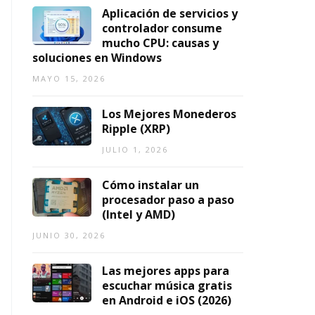
t
r
2
in
t
Aplicación de servicios y
e
n
6:
g
a
controlador consume
a
g
p
mucho CPU: causas y
JULIO
AGOSTO
ti
r
a
soluciones en Windows
2,
5,
v
a
r
2026
2026
MAYO 15, 2026
a
ti
a
s
s,
T
Los Mejores Monederos
a
s
o
Ripple (XRP)
A
e
d
ni
g
o
JULIO 1, 2026
m
u
s
e
r
lo
Cómo instalar un
F
a
s
procesador paso a paso
L
s
G
(Intel y AMD)
V
y
u
si
s
JUNIO 30, 2026
AGOSTO
n
t
5,
a
o
2026
Las mejores apps para
n
s
escuchar música gratis
u
en Android e iOS (2026)
AGOSTO
n
5,