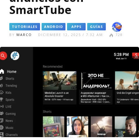
SmartTube
TUTORIALES
ANDROID
APPS
GUÍAS
BY
MARCO
DICIEMBRE 12, 2025 / 7:32 AM
728