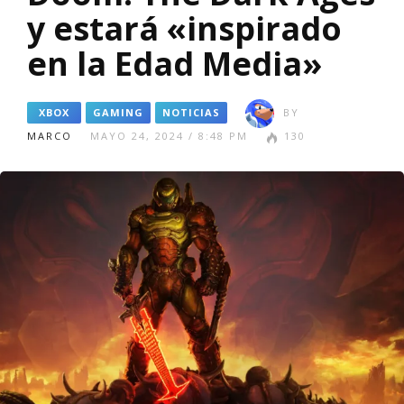
y estará «inspirado
en la Edad Media»
XBOX
GAMING
NOTICIAS
BY
MARCO
MAYO 24, 2024 / 8:48 PM
130