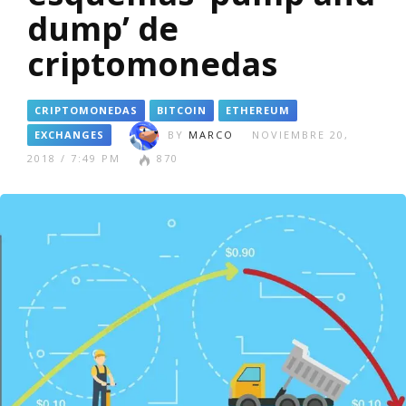
dump’ de
criptomonedas
CRIPTOMONEDAS
BITCOIN
ETHEREUM
EXCHANGES
BY
MARCO
NOVIEMBRE 20,
2018 / 7:49 PM
870