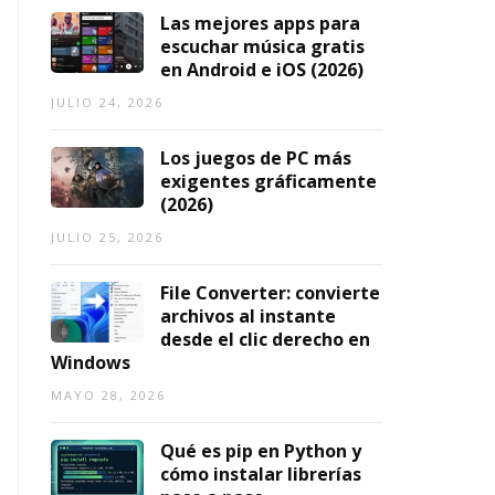
2
Las mejores apps para
0
escuchar música gratis
2
en Android e iOS (2026)
6)
JULIO 24, 2026
AGOSTO
7,
Los juegos de PC más
2026
exigentes gráficamente
(2026)
JULIO 25, 2026
File Converter: convierte
archivos al instante
desde el clic derecho en
Windows
MAYO 28, 2026
Qué es pip en Python y
cómo instalar librerías