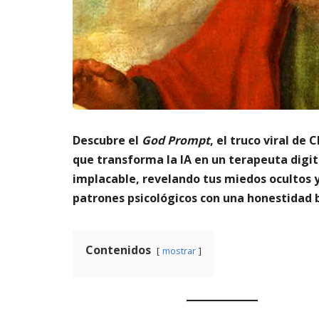
m
s
6,
a
2026
A
t
3,
o
20
di
g
it
al
AGOSTO
Descubre el
God Prompt
, el truco viral de
3,
que transforma la IA en un terapeuta digit
2026
implacable, revelando tus miedos ocultos 
patrones psicológicos con una honestidad b
Contenidos
mostrar