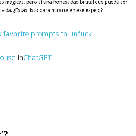
s mágicas, pero sí una honestidad brutal que puede ser
vida. ¿Estás listo para mirarte en ese espejo?
 favorite prompts to unfuck
House
in
ChatGPT
’?