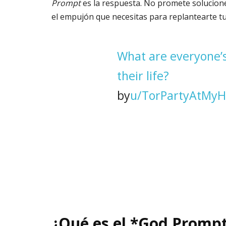
Prompt
es la respuesta. No promete solucione
el empujón que necesitas para replantearte tu 
What are everyone’s
their life?
by
u/TorPartyAtMy
¿Qué es el *God Prompt