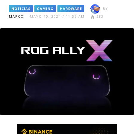
NOTICIAS
GAMING
HARDWARE
BY
MARCO
MAYO 10, 2024 / 11:36 AM
283