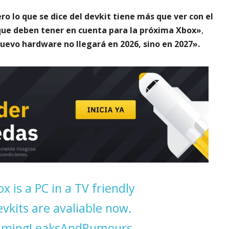
ero lo que se dice del devkit tiene más que ver con el
 que deben tener en cuenta para la próxima Xbox»
,
uevo hardware no llegará en 2026, sino en 2027».
x is a PC in a TV friendly
evkits are avaliable now.
mingLeaksAndRumours