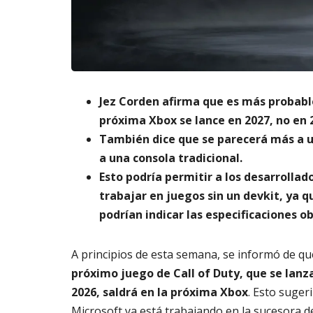
m
s
6,
a
2026
A
t
3,
o
20
di
g
it
Jez Corden afirma que es más probabl
al
próxima Xbox se lance en 2027, no en 
AGOSTO
También dice que se parecerá más a 
3,
a una consola tradicional.
2026
Esto podría permitir a los desarrollad
trabajar en juegos sin un devkit, ya q
podrían indicar las especificaciones ob
A principios de esta semana, se informó de qu
próximo juego de Call of Duty, que se lanz
2026, saldrá en la próxima Xbox
. Esto suger
Microsoft ya está trabajando en la sucesora d