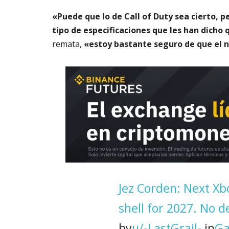
«Puede que lo de Call of Duty sea cierto, p
tipo de especificaciones que les han dicho
remata,
«estoy bastante seguro de que el n
Jez Corden: Next Xbo
shell for 2027. No d
by
u/-LastGrail-
in
Ga