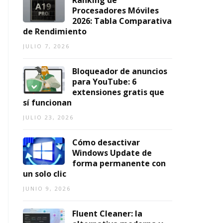
Ranking de
n
6,
Procesadores Móviles
2026
2026: Tabla Comparativa
AGOSTO
6,
de Rendimiento
2026
JULIO 7, 2026
Bloqueador de anuncios
para YouTube: 6
extensiones gratis que
sí funcionan
JULIO 23, 2026
Cómo desactivar
Windows Update de
forma permanente con
un solo clic
JUNIO 9, 2026
Fluent Cleaner: la