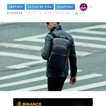
LAPTOPS
ESTILO DE VIDA
SHOPPING
BY
ELOISVER
JULIO 14, 2018 / 10:43 PM
670