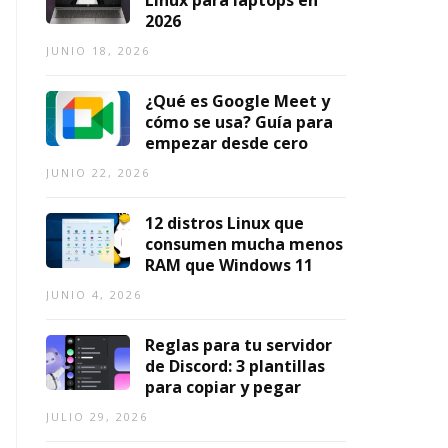
Linux para laptops en
n
2
6,
1,
2026
0
2026
2026
AGOSTO
JUNIO 18, 2026
2
6,
6
2026
¿Qué es Google Meet y
AGOSTO
cómo se usa? Guía para
3,
empezar desde cero
2026
JUNIO 22, 2026
12 distros Linux que
consumen mucha menos
RAM que Windows 11
JUNIO 4, 2026
Reglas para tu servidor
de Discord: 3 plantillas
para copiar y pegar
JULIO 29, 2026