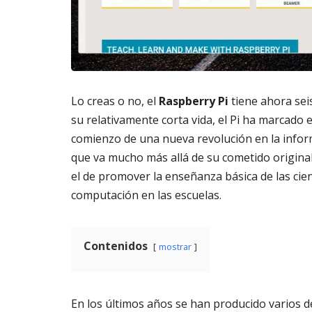
m
s
6,
a
2026
AG
t
3,
o
202
di
g
it
Lo creas o no, el
Raspberry Pi
tiene ahora sei
al
su relativamente corta vida, el Pi ha marcado e
AGOSTO
comienzo de una nueva revolución en la infor
3,
que va mucho más allá de su cometido original
2026
el de promover la enseñanza básica de las cien
computación en las escuelas.
Contenidos
mostrar
En los últimos años se han producido varios d