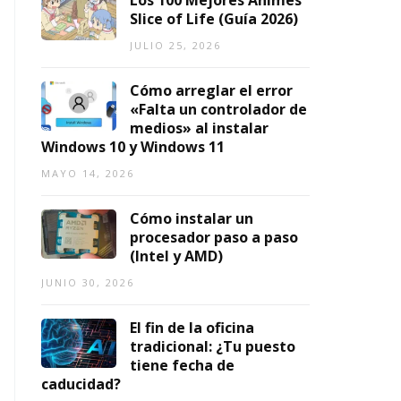
Los 100 Mejores Animes
ci
2
2026
1,
Slice of Life (Guía 2026)
o
0
2026
s
JULIO 25, 2026
2
6
AGOSTO
Cómo arreglar el error
5,
O
AGOSTO
«Falta un controlador de
2026
3,
medios» al instalar
2026
Windows 10 y Windows 11
MAYO 14, 2026
Cómo instalar un
procesador paso a paso
(Intel y AMD)
JUNIO 30, 2026
El fin de la oficina
tradicional: ¿Tu puesto
tiene fecha de
caducidad?