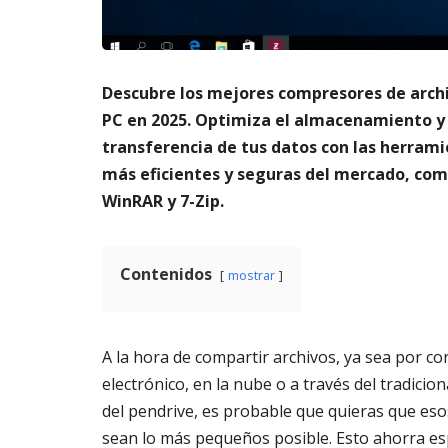
m
s
a
AGOSTO
t
3,
o
2026
Descubre los mejores compresores de arch
di
g
PC en 2025. Optimiza el almacenamiento y 
it
transferencia de tus datos con las herram
al
más eficientes y seguras del mercado, co
AGOSTO
WinRAR y 7-Zip.
3,
2026
Contenidos
mostrar
A la hora de compartir archivos, ya sea por co
electrónico, en la nube o a través del tradicio
del pendrive, es probable que quieras que eso
sean lo más pequeños posible. Esto ahorra es