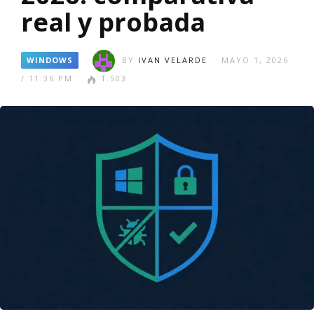
real y probada
WINDOWS
BY
IVAN VELARDE
MAYO 1, 2026
/ 11:36 PM
1.503