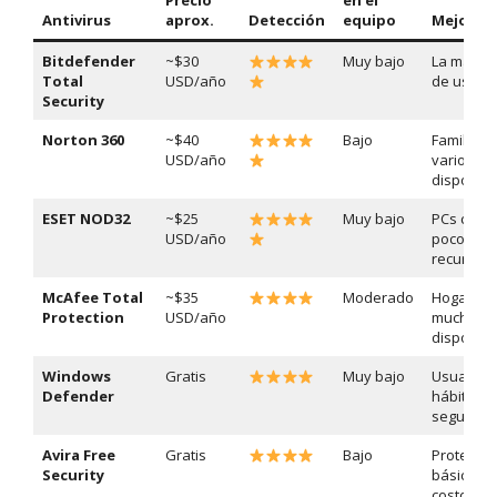
Precio
en el
Antivirus
aprox.
Detección
equipo
Mejor pa
Bitdefender
~$30
Muy bajo
La mayor
Total
USD/año
de usuar
Security
Norton 360
~$40
Bajo
Familias 
USD/año
varios
dispositi
ESET NOD32
~$25
Muy bajo
PCs con
USD/año
pocos
recursos
McAfee Total
~$35
Moderado
Hogares 
Protection
USD/año
muchos
dispositi
Windows
Gratis
Muy bajo
Usuarios
Defender
hábitos
seguros
Avira Free
Gratis
Bajo
Protecció
Security
básica si
costo