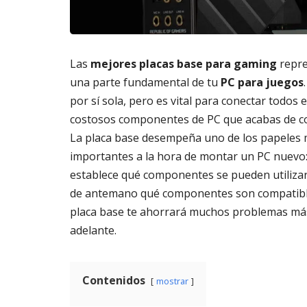
m
s
6,
a
2026
AG
t
3,
o
202
Las
mejores placas base para gaming
repr
di
g
una parte fundamental de tu
PC para juegos
it
por sí sola, pero es vital para conectar todos 
al
costosos componentes de PC que acabas de c
AGOSTO
La placa base desempeña uno de los papeles
3,
2026
importantes a la hora de montar un PC nuevo:
establece qué componentes se pueden utilizar
de antemano qué componentes son compatibl
placa base te ahorrará muchos problemas má
adelante.
Contenidos
mostrar