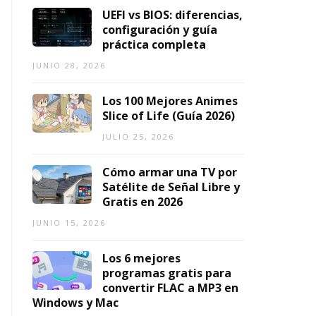
2
2
1,
UEFI vs BIOS: diferencias,
0
0
2026
configuración y guía
2
2
práctica completa
6)
6
JUNIO 28, 2026
AGOSTO
AGOSTO
7,
3,
Los 100 Mejores Animes
2026
2026
Slice of Life (Guía 2026)
JULIO 25, 2026
Cómo armar una TV por
Satélite de Señal Libre y
Gratis en 2026
JUNIO 15, 2026
Los 6 mejores
programas gratis para
convertir FLAC a MP3 en
Windows y Mac