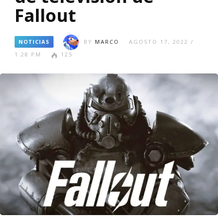
Fallout
NOTICIAS
BY
MARCO
AGOSTO 17, 2022 /
1:28 PM
125