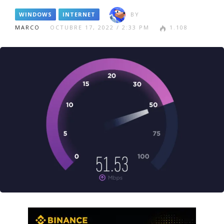
WINDOWS
INTERNET
BY
MARCO
OCTUBRE 17, 2022 / 2:33 PM
1.108