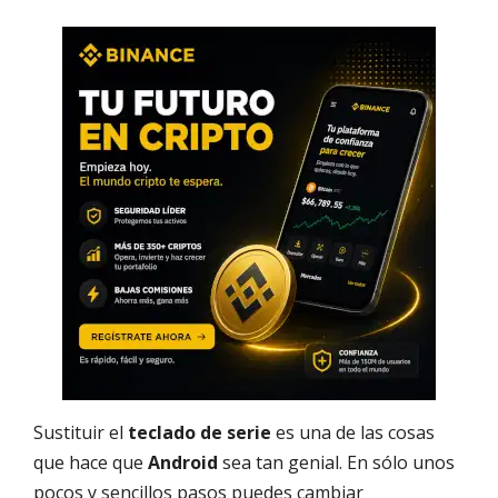
Sustituir el
teclado de serie
es una de las cosas
que hace que
Android
sea tan genial. En sólo unos
pocos y sencillos pasos puedes cambiar