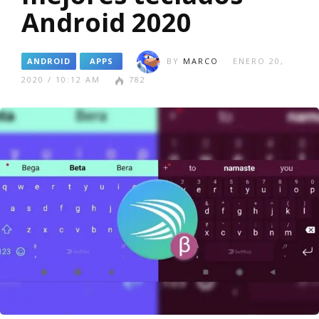
Android 2020
ANDROID
APPS
BY
MARCO
ENERO 20,
2020 / 10:12 AM
782