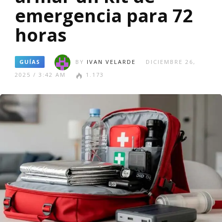
emergencia para 72
horas
GUÍAS
BY
IVAN VELARDE
DICIEMBRE 26,
2025 / 3:42 AM
1.173