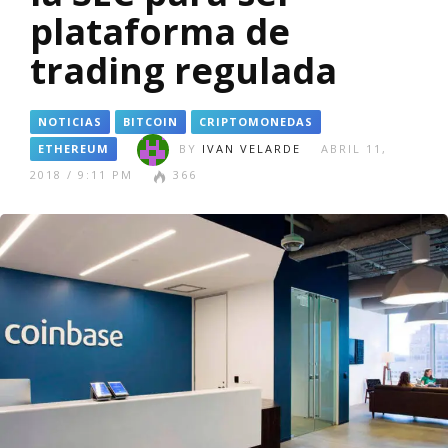
plataforma de
trading regulada
NOTICIAS
BITCOIN
CRIPTOMONEDAS
ETHEREUM
BY
IVAN VELARDE
ABRIL 11,
2018 / 9:11 PM
366