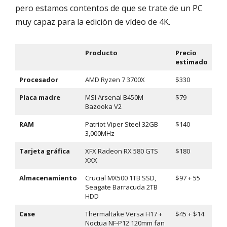
pero estamos contentos de que se trate de un PC
muy capaz para la edición de vídeo de 4K.
Producto
Precio
estimado
Procesador
AMD Ryzen 7 3700X
$330
Placa madre
MSI Arsenal B450M
$79
Bazooka V2
RAM
Patriot Viper Steel 32GB
$140
3,000MHz
Tarjeta gráfica
XFX Radeon RX 580 GTS
$180
XXX
Almacenamiento
Crucial MX500 1TB SSD,
$97 + 55
Seagate Barracuda 2TB
HDD
Case
Thermaltake Versa H17 +
$45 + $14
Noctua NF-P12 120mm fan