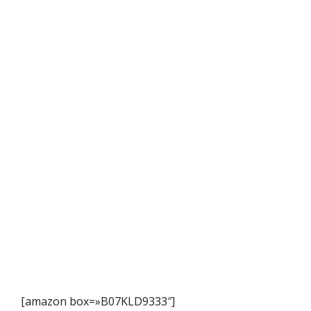
[amazon box=»B07KLD9333″]