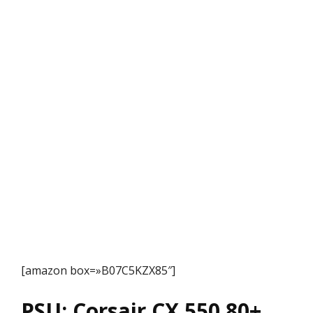
[amazon box=»B07C5KZX85″]
PSU: Corsair CX 550 80+