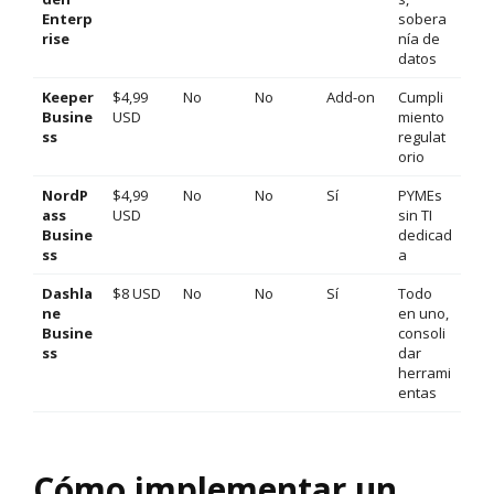
Enterp
sobera
rise
nía de
datos
Keeper
$4,99
No
No
Add-on
Cumpli
Busine
USD
miento
ss
regulat
orio
NordP
$4,99
No
No
Sí
PYMEs
ass
USD
sin TI
Busine
dedicad
ss
a
Dashla
$8 USD
No
No
Sí
Todo
ne
en uno,
Busine
consoli
ss
dar
herrami
entas
Cómo implementar un