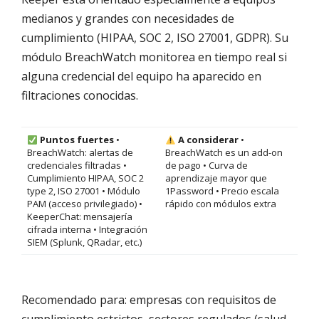
medianos y grandes con necesidades de
cumplimiento (HIPAA, SOC 2, ISO 27001, GDPR). Su
módulo BreachWatch monitorea en tiempo real si
alguna credencial del equipo ha aparecido en
filtraciones conocidas.
Puntos fuertes
•
A considerar
•
BreachWatch: alertas de
BreachWatch es un add-on
credenciales filtradas •
de pago • Curva de
Cumplimiento HIPAA, SOC 2
aprendizaje mayor que
type 2, ISO 27001 • Módulo
1Password • Precio escala
PAM (acceso privilegiado) •
rápido con módulos extra
KeeperChat: mensajería
cifrada interna • Integración
SIEM (Splunk, QRadar, etc.)
Recomendado para: empresas con requisitos de