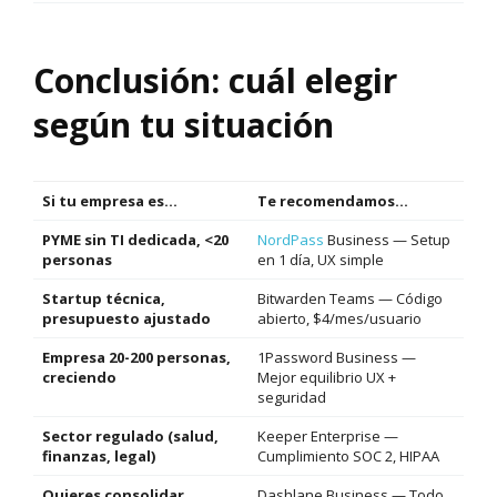
Conclusión: cuál elegir
según tu situación
Si tu empresa es…
Te recomendamos…
PYME sin TI dedicada, <20
NordPass
Business — Setup
personas
en 1 día, UX simple
Startup técnica,
Bitwarden Teams — Código
presupuesto ajustado
abierto, $4/mes/usuario
Empresa 20-200 personas,
1Password Business —
creciendo
Mejor equilibrio UX +
seguridad
Sector regulado (salud,
Keeper Enterprise —
finanzas, legal)
Cumplimiento SOC 2, HIPAA
Quieres consolidar
Dashlane Business — Todo