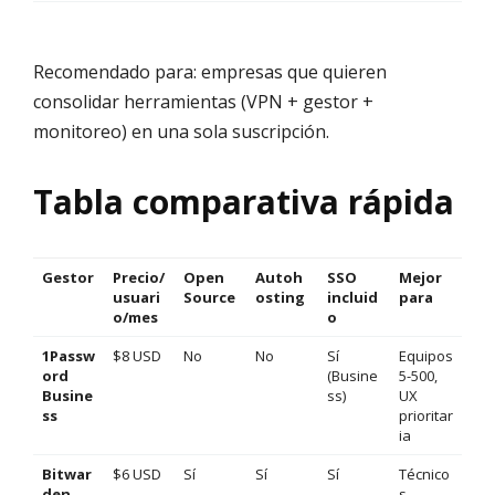
Recomendado para: empresas que quieren
consolidar herramientas (VPN + gestor +
monitoreo) en una sola suscripción.
Tabla comparativa rápida
Gestor
Precio/
Open
Autoh
SSO
Mejor
usuari
Source
osting
incluid
para
o/mes
o
1Passw
$8 USD
No
No
Sí
Equipos
ord
(Busine
5-500,
Busine
ss)
UX
ss
prioritar
ia
Bitwar
$6 USD
Sí
Sí
Sí
Técnico
den
s,