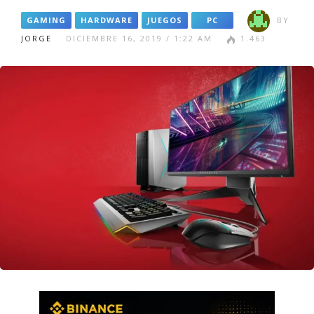
GAMING
HARDWARE
JUEGOS
PC
BY
JORGE
DICIEMBRE 16, 2019 / 1:22 AM
1.463