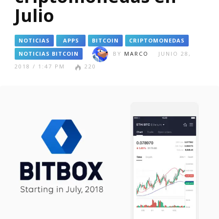
Julio
NOTICIAS
APPS
BITCOIN
CRIPTOMONEDAS
NOTICIAS BITCOIN
BY
MARCO
JUNIO 28,
2018 / 1:47 PM
220