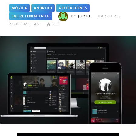
MÚSICA
ANDROID
APLICACIONES
ENTRETENIMIENTO
BY
JORGE
MARZO 26,
2020 / 4:11 AM
932