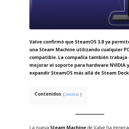
m
s
6,
a
2026
AG
t
3,
o
202
di
g
it
Valve confirmó que SteamOS 3.8 ya permit
al
una Steam Machine utilizando cualquier P
AGOSTO
compatible. La compañía también trabaja
3,
mejorar el soporte para hardware NVIDIA 
2026
expandir SteamOS más allá de Steam Deck
Contenidos
mostrar
La nueva
Steam Machine
de Valve ha gener