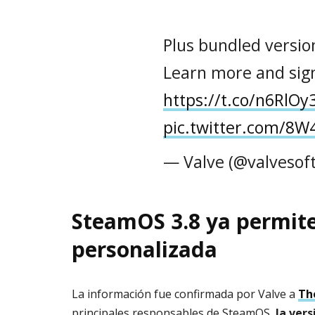
Plus bundled versio
Learn more and sig
https://t.co/n6RlO
pic.twitter.com/8
— Valve (@valvesof
SteamOS 3.8 ya permit
personalizada
La información fue confirmada por Valve a
Th
principales responsables de SteamOS,
la ver