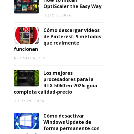
How to Install
n
2
6,
1,
OptiScaler the Easy Way
0
2026
2026
AGOSTO
JULIO 3, 2026
2
6,
6
2026
Cómo descargar vídeos
AGOSTO
de Pinterest: 9 métodos
3,
que realmente
2026
funcionan
AGOSTO 6, 2026
Los mejores
procesadores para la
RTX 5060 en 2026: guía
completa calidad-precio
JULIO 29, 2026
Cómo desactivar
Windows Update de
forma permanente con