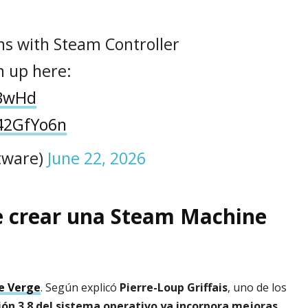
ns with Steam Controller
n up here:
y3wHd
W42GfYo6n
tware)
June 22, 2026
e crear una Steam Machine
e Verge
. Según explicó
Pierre-Loup Griffais
, uno de los
sión 3.8 del sistema operativo ya incorpora mejoras