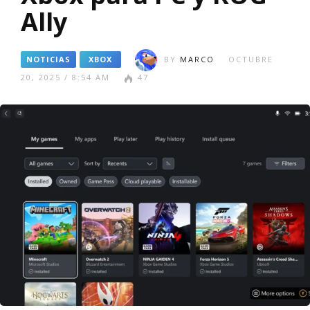
Ally
NOTICIAS
XBOX
BY
MARCO
OCTUBRE
20, 2025 / 8:54 AM
47