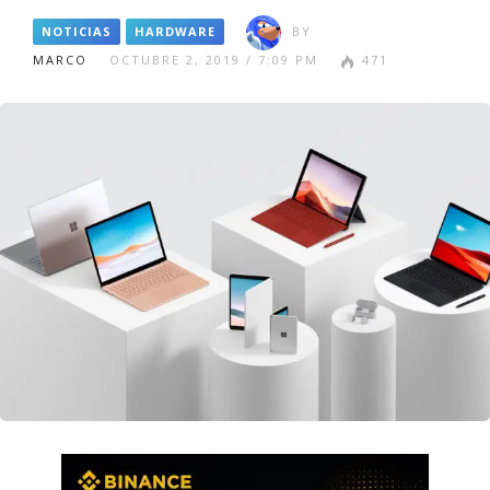
NOTICIAS
HARDWARE
BY
MARCO
OCTUBRE 2, 2019 / 7:09 PM
471