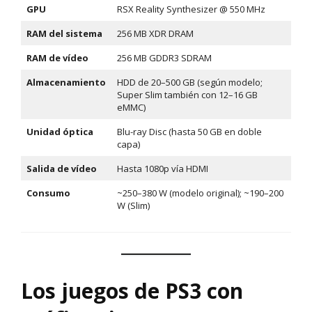
GPU
RSX Reality Synthesizer @ 550 MHz
RAM del sistema
256 MB XDR DRAM
RAM de vídeo
256 MB GDDR3 SDRAM
Almacenamiento
HDD de 20–500 GB (según modelo;
Super Slim también con 12–16 GB
eMMC)
Unidad óptica
Blu-ray Disc (hasta 50 GB en doble
capa)
Salida de vídeo
Hasta 1080p vía HDMI
Consumo
~250–380 W (modelo original); ~190–200
W (Slim)
Los juegos de PS3 con