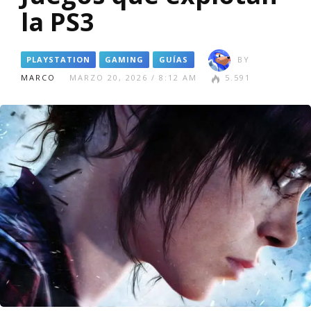
la PS3
PLAYSTATION
GAMING
GUÍAS
BY
MARCO
MARZO 20, 2026 / 8:12 AM
5.591