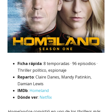
Ficha rápida
: 8 temporadas · 96 episodios ·
Thriller político, espionaje
Reparto
: Claire Danes, Mandy Patinkin,
Damian Lewis
IMDb
:
Homeland
Dónde ver
:
Netflix
Homeland
se convirtió en uno de los thrillers más