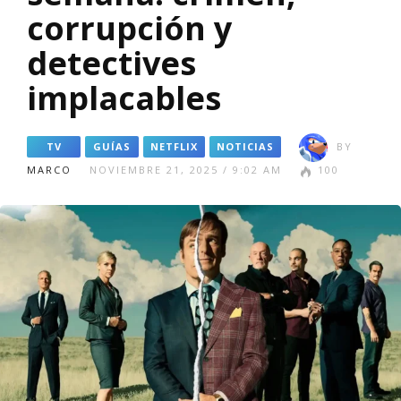
corrupción y
detectives
implacables
TV
GUÍAS
NETFLIX
NOTICIAS
BY
MARCO
NOVIEMBRE 21, 2025 / 9:02 AM
100