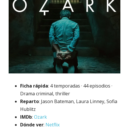
Ficha rápida
: 4 temporadas · 44 episodios ·
Drama criminal, thriller
Reparto
: Jason Bateman, Laura Linney, Sofia
Hublitz
IMDb
:
Ozark
Dónde ver
:
Netflix