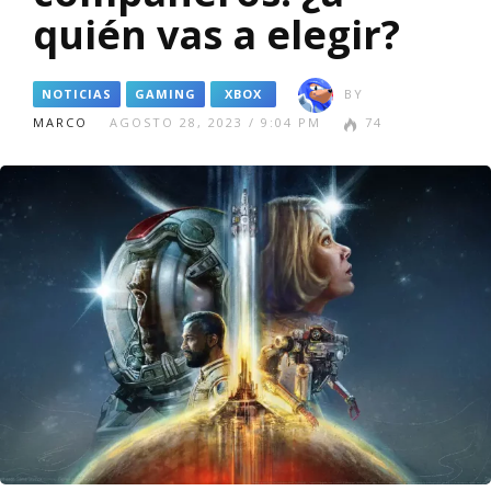
quién vas a elegir?
NOTICIAS
GAMING
XBOX
BY
MARCO
AGOSTO 28, 2023 / 9:04 PM
74