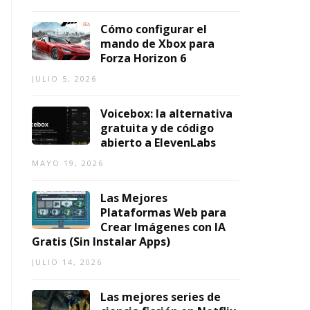
ci
2
2026
1,
o
0
2026
Cómo configurar el
s
2
mando de Xbox para
6
Forza Horizon 6
AGOSTO
5,
O
AGOSTO
JULIO 5, 2026
2026
3,
2026
Voicebox: la alternativa
gratuita y de código
abierto a ElevenLabs
MAYO 19, 2026
Las Mejores
Plataformas Web para
Crear Imágenes con IA
Gratis (Sin Instalar Apps)
JULIO 14, 2026
Las mejores series de