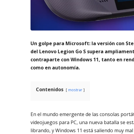
m
s
a
AGOSTO
t
3,
o
2026
di
g
it
Un golpe para Microsoft: la versión con S
al
del Lenovo Legion Go S supera ampliament
AGOSTO
contraparte con Windows 11, tanto en ren
3,
como en autonomía.
2026
Contenidos
mostrar
En el mundo emergente de las consolas portát
videojuegos para PC, una nueva batalla se est
librando, y Windows 11 está saliendo muy mal