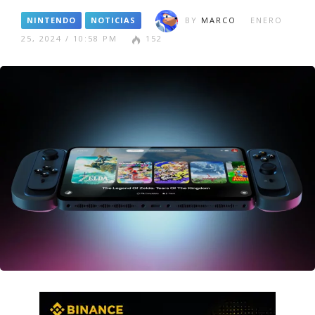
NINTENDO
NOTICIAS
BY
MARCO
ENERO
25, 2024 / 10:58 PM
152