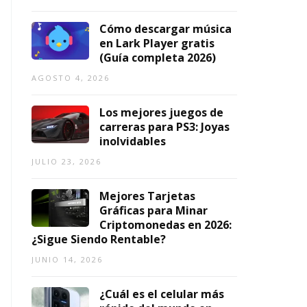
ci
2
2026
1,
o
0
2026
Cómo descargar música
s
2
en Lark Player gratis
6
(Guía completa 2026)
AGOSTO
5,
O
AGOSTO
AGOSTO 4, 2026
2026
3,
2026
Los mejores juegos de
carreras para PS3: Joyas
inolvidables
JULIO 23, 2026
Mejores Tarjetas
Gráficas para Minar
Criptomonedas en 2026:
¿Sigue Siendo Rentable?
JUNIO 14, 2026
¿Cuál es el celular más