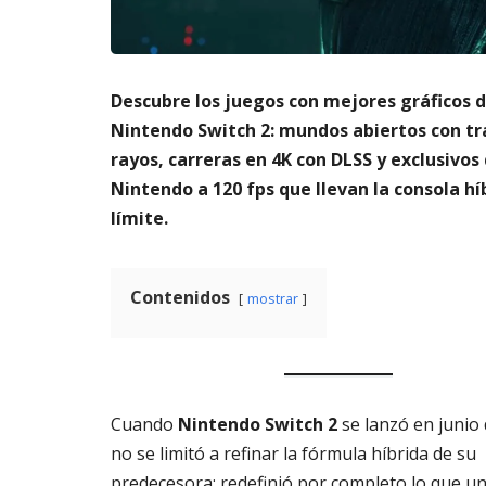
m
s
a
AGOSTO
t
3,
o
2026
Descubre los juegos con mejores gráficos 
di
g
Nintendo Switch 2: mundos abiertos con t
it
rayos, carreras en 4K con DLSS y exclusivos
al
Nintendo a 120 fps que llevan la consola hí
AGOSTO
límite.
3,
2026
Contenidos
mostrar
Cuando
Nintendo Switch 2
se lanzó en junio
no se limitó a refinar la fórmula híbrida de su
predecesora: redefinió por completo lo que una