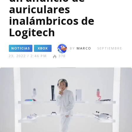
auriculares
inalámbricos de
Logitech
NOTICIAS
XBOX
BY
MARCO
SEPTIEMBRE
23, 2022 / 2:46 PM
378