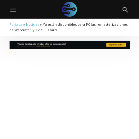
Portada
»
Noticias
»
Ya están disponibles para PC las remasterizaciones
de Warcraft 1 y 2 de Blizzard