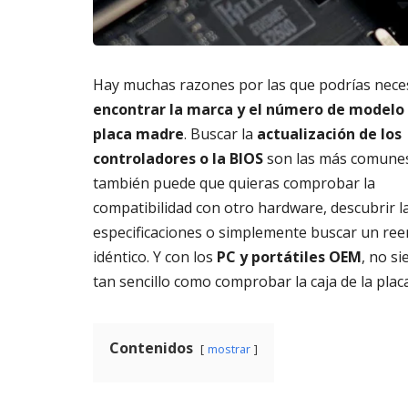
m
s
6,
a
2026
AG
t
3,
o
202
Hay muchas razones por las que podrías nece
di
g
encontrar la marca y el número de modelo 
it
placa madre
. Buscar la
actualización de los
al
controladores o la BIOS
son las más comunes
AGOSTO
también puede que quieras comprobar la
3,
2026
compatibilidad con otro hardware, descubrir l
especificaciones o simplemente buscar un re
idéntico. Y con los
PC y portátiles OEM
, no s
tan sencillo como comprobar la caja de la plac
Contenidos
mostrar