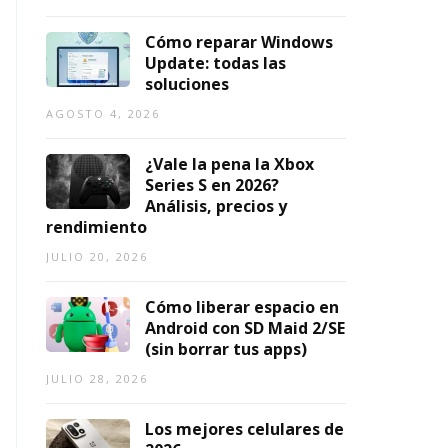
2
2
1,
0
0
2026
Cómo reparar Windows
2
2
Update: todas las
6)
6
soluciones
AGOSTO
AGOSTO
AGOSTO 4, 2026
7,
3,
2026
2026
¿Vale la pena la Xbox
Series S en 2026?
Análisis, precios y
rendimiento
JULIO 20, 2026
Cómo liberar espacio en
Android con SD Maid 2/SE
(sin borrar tus apps)
JULIO 28, 2026
Los mejores celulares de