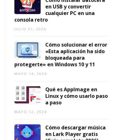
Cómo instalar Batocera
2
n
2
1,
en USB y convertir
0
d
0
2026
cualquier PC en una
2
o
2
consola retro
6)
R
6
e
JULIO 21, 2026
AGOSTO
AGOSTO
n
7,
3,
t
Cómo solucionar el error
2026
2026
a
«Esta aplicación ha sido
bl
bloqueada para
e
protegerte» en Windows 10 y 11
?
MAYO 14, 2026
JUNIO
14,
Qué es AppImage en
2026
Linux y cómo usarlo paso
a paso
MAYO 12, 2026
Cómo descargar música
en Lark Player gratis