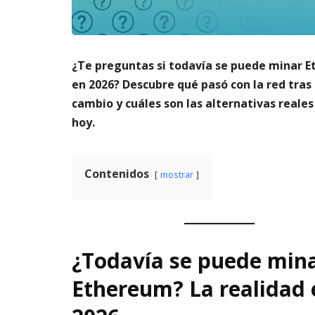
m
s
6,
a
2026
AG
t
3,
o
202
¿Te preguntas si todavía se puede minar 
di
g
en 2026? Descubre qué pasó con la red tras 
it
cambio y cuáles son las alternativas reale
al
hoy.
AGOSTO
3,
2026
Contenidos
mostrar
¿Todavía se puede min
Ethereum? La realidad 