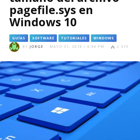
pagefile.sys en
Windows 10
GUÍAS
SOFTWARE
TUTORIALES
WINDOWS
BY
JORGE
MAYO 31, 2018 / 6:34 PM
2.573