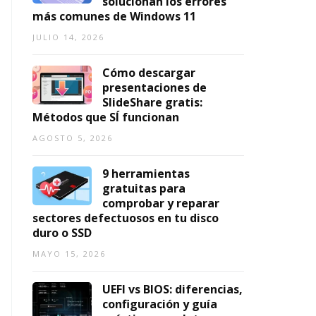
solucionan los errores
t
r
2
in
t
más comunes de Windows 11
e
n
6:
g
a
JULIO 14, 2026
a
g
p
JULIO
AGOSTO
ti
r
a
2,
5,
v
a
r
Cómo descargar
2026
2026
a
ti
a
presentaciones de
s
s,
T
SlideShare gratis:
a
s
o
Métodos que SÍ funcionan
A
e
d
AGOSTO 5, 2026
ni
g
o
m
u
s
9 herramientas
e
r
lo
gratuitas para
F
a
s
comprobar y reparar
L
s
G
sectores defectuosos en tu disco
V
y
u
duro o SSD
si
s
AGOSTO
n
t
MAYO 15, 2026
5,
a
o
2026
n
s
UEFI vs BIOS: diferencias,
u
AGOSTO
configuración y guía
n
5,