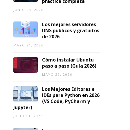
práctica completa
ci
2026
o
JUNIO 28, 2026
s
Los mejores servidores
AGOSTO
5,
DNS públicos y gratuitos
TO
2026
de 2026
MAYO 21, 2026
Cómo instalar Ubuntu
paso a paso (Guía 2026)
MAYO 29, 2026
Los Mejores Editores e
IDEs para Python en 2026
(VS Code, PyCharm y
Jupyter)
JULIO 11, 2026