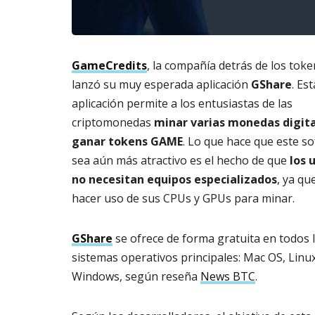
m
s
a
AGOSTO
t
3,
o
2026
GameCredits
, la compañía detrás de los tok
di
g
lanzó su muy esperada aplicación
GShare
. Est
it
aplicación permite a los entusiastas de las
al
criptomonedas
minar varias monedas digita
AGOSTO
ganar tokens GAME
. Lo que hace que este s
3,
2026
sea aún más atractivo es el hecho de que
los 
no necesitan equipos especializados
, ya q
hacer uso de sus CPUs y GPUs para minar.
GShare
se ofrece de forma gratuita en todos 
sistemas operativos principales: Mac OS, Linux
Windows, según reseña
News BTC
.