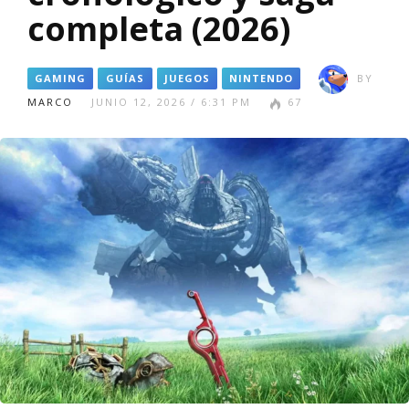
completa (2026)
GAMING
GUÍAS
JUEGOS
NINTENDO
BY
MARCO
JUNIO 12, 2026 / 6:31 PM
67