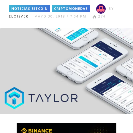
NOTICIAS BITCOIN
CRIPTOMONEDAS
BY
ELOISVER
MAYO 30, 2018 / 7:04 PM
274