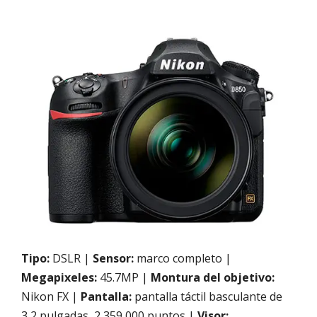
Tipo:
DSLR |
Sensor:
marco completo |
Megapixeles:
45.7MP |
Montura del objetivo:
Nikon FX |
Pantalla:
pantalla táctil basculante de
3,2 pulgadas, 2,359,000 puntos |
Visor: