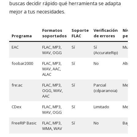
buscas decidir rápido qué herramienta se adapta
mejor a tus necesidades.
Formatos
Soporte
Verificación
Nivel d
Programa
soportados
FLAC
de errores
person
EAC
FLAC, MP3,
Sí
Sí
Muy alt
WAV, OGG
(AccurateRip)
foobar2000
FLAC, MP3,
Sí
No
Alto
WAV, AAC,
ALAC
fre:ac
FLAC, MP3,
Sí
Parcial
Medio
OGG, WAV,
(cdparanoia)
AAC
CDex
FLAC, MP3,
Sí
Limitado
Medio
WAV, OGG
FreeRIP Basic
FLAC, MP3,
Sí
No
Bajo
WMA, WAV