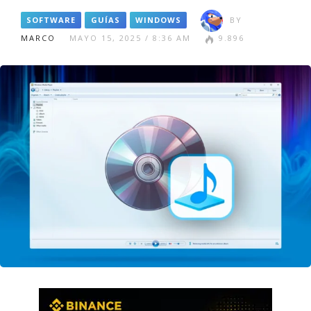
SOFTWARE
GUÍAS
WINDOWS
BY
MARCO
MAYO 15, 2025 / 8:36 AM
9.896