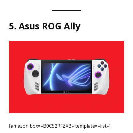
5. Asus ROG Ally
[amazon box=»B0C52RFZXB» template=»list»]