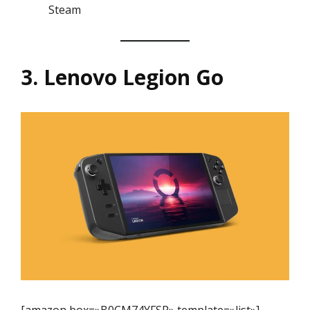
Steam
3. Lenovo Legion Go
[amazon box=»B0CM74YFSP» template=»list»]