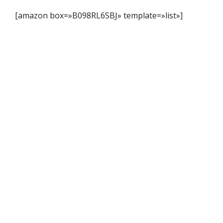
[amazon box=»B098RL6SBJ» template=»list»]