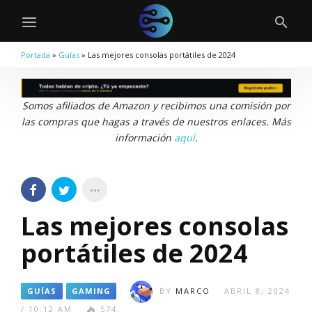
Portada
»
Guías
»
Las mejores consolas portátiles de 2024
Somos afiliados de Amazon y recibimos una comisión por
las compras que hagas a través de nuestros enlaces. Más
información
aquí
.
Las mejores consolas
portátiles de 2024
GUÍAS
GAMING
BY
MARCO
ABRIL 8, 2024
/ 10:12 AM
574