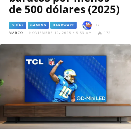
de 500 dólares (2025)
GUÍAS
GAMING
HARDWARE
BY
MARCO
NOVIEMBRE 12, 2025 / 5:53 AM
172