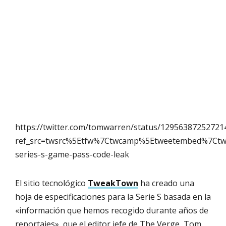
https://twitter.com/tomwarren/status/12956387252721
ref_src=twsrc%5Etfw%7Ctwcamp%5Etweetembed%7Ct
series-s-game-pass-code-leak
El sitio tecnológico
TweakTown
ha creado una
hoja de especificaciones para la Serie S basada en la
«información que hemos recogido durante años de
reportajes», que el editor jefe de The Verge, Tom