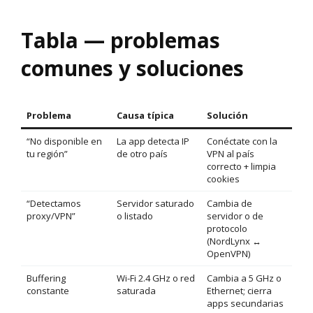
Tabla — problemas
comunes y soluciones
Problema
Causa típica
Solución
“No disponible en
La app detecta IP
Conéctate con la
tu región”
de otro país
VPN al país
correcto + limpia
cookies
“Detectamos
Servidor saturado
Cambia de
proxy/VPN”
o listado
servidor o de
protocolo
(NordLynx ↔
OpenVPN)
Buffering
Wi-Fi 2.4 GHz o red
Cambia a 5 GHz o
constante
saturada
Ethernet; cierra
apps secundarias