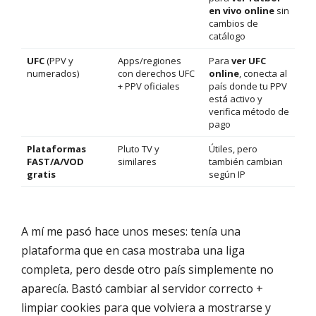
en vivo online
sin
cambios de
catálogo
UFC
(PPV y
Apps/regiones
Para
ver UFC
numerados)
con derechos UFC
online
, conecta al
+ PPV oficiales
país donde tu PPV
está activo y
verifica método de
pago
Plataformas
Pluto TV y
Útiles, pero
FAST/A/VOD
similares
también cambian
gratis
según IP
A mí me pasó hace unos meses: tenía una
plataforma que en casa mostraba una liga
completa, pero desde otro país simplemente no
aparecía. Bastó cambiar al servidor correcto +
limpiar cookies para que volviera a mostrarse y