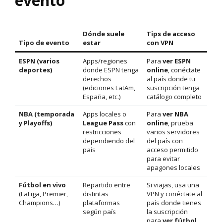
evento
Dónde suele
Tips de acceso
Tipo de evento
estar
con VPN
ESPN (varios
Apps/regiones
Para
ver ESPN
deportes)
donde ESPN tenga
online
, conéctate
derechos
al país donde tu
(ediciones LatAm,
suscripción tenga
España, etc.)
catálogo completo
NBA (temporada
Apps locales o
Para
ver NBA
y Playoffs)
League Pass
con
online
, prueba
restricciones
varios servidores
dependiendo del
del país con
país
acceso permitido
para evitar
apagones locales
Fútbol en vivo
Repartido entre
Si viajas, usa una
(LaLiga, Premier,
distintas
VPN y conéctate al
Champions…)
plataformas
país donde tienes
según país
la suscripción
para
ver fútbol