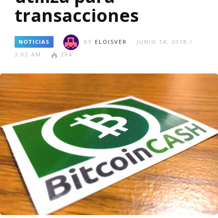
transacciones
NOTICIAS
BY
ELOISVER
JUNIO 14, 2018 /
3:02 AM
284