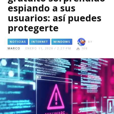
espiando a sus
usuarios: así puedes
protegerte
NOTICIAS
INTERNET
WINDOWS
BY
MARCO
ENERO 11, 2026 / 2:27 PM
106